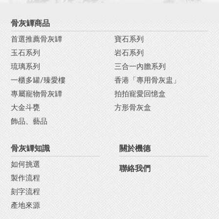
骨灰罈商品
首選推薦骨灰罈
寶石系列
玉石系列
岩石系列
琉璃系列
三合一內膽系列
一櫃多罐/臻愛樓
香港「專用骨灰盅」
專屬寵物骨灰罈
拍拍寵愛回憶盒
大金斗甕
方形骨灰盒
飾品、藝品
骨灰罈知識
關於機德
如何挑選
聯絡我們
製作流程
刻字流程
產地來源