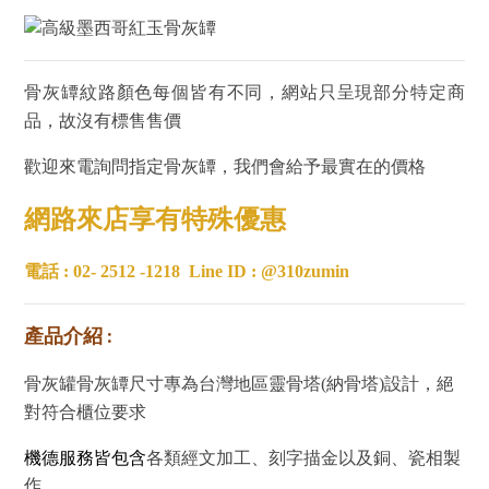
骨灰罈紋路顏色每個皆有不同，網站只呈現部分特定商
品，故沒有標售售價
歡迎來電詢問指定骨灰罈，我們會給予最實在的價格
網路來店享有特殊優惠
電話 : 02- 2512 -1218
Line ID : @310zumin
產品介紹 :
骨灰罐骨灰罈尺寸專為台灣地區靈骨塔(納骨塔)設計，絕
對符合櫃位要求
機德服務皆包含
各類經文加工、刻字描金以及銅、瓷相製
作