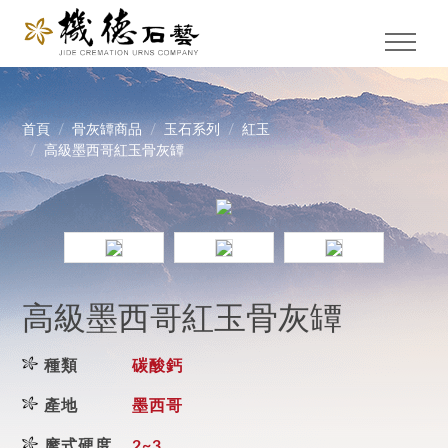
首頁
骨灰罈商品
玉石系列
紅玉
高級墨西哥紅玉骨灰罈
高級墨西哥紅玉骨灰罈
種類
碳酸鈣
產地
墨西哥
摩式硬度
2~3