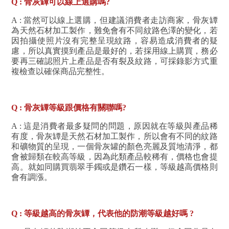
Q : 骨灰罈可以線上選購嗎?
A : 當然可以線上選購，但建議消費者走訪商家，骨灰罈
為天然石材加工製作，難免會有不同紋路色澤的變化，若
因拍攝使照片沒有完整呈現紋路，容易造成消費者的疑
慮，所以真實摸到產品是最好的，若採用線上購買，務必
要再三確認照片上產品是否有裂及紋路，可採錄影方式重
複檢查以確保商品完整性。
Q : 骨灰罈等級跟價格有關聯嗎?
A : 這是消費者最多疑問的問題，原因就在等級與產品稀
有度，骨灰罈是天然石材加工製作，所以會有不同的紋路
和礦物質的呈現，一個骨灰罐的顏色亮麗及質地清淨，都
會被歸類在較高等級，因為此類產品較稀有，價格也會提
高。就如同購買翡翠手鐲或是鑽石一樣，等級越高價格則
會有調漲。
Q : 等級越高的骨灰罈，代表他的防潮等級越好嗎 ?