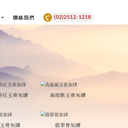
(02)2512-1218
聯絡我們
哥紅玉骨灰罈
高級紫玉骨灰罈
玉骨灰罈
翡翠骨灰罈