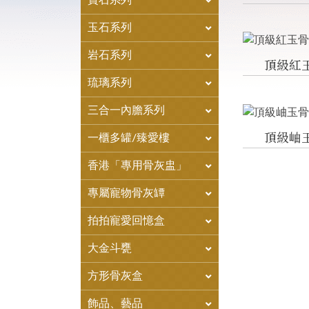
寶石系列
玉石系列
岩石系列
頂級紅
琉璃系列
三合一內膽系列
頂級岫
一櫃多罐/臻愛樓
香港「專用骨灰盅」
專屬寵物骨灰罈
拍拍寵愛回憶盒
大金斗甕
方形骨灰盒
飾品、藝品