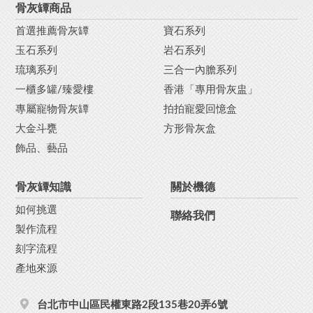
骨灰罈商品
首選推薦骨灰罈
寶石系列
玉石系列
岩石系列
琉璃系列
三合一內膽系列
一櫃多罐/臻愛樓
香港「專用骨灰盅」
專屬寵物骨灰罈
拍拍寵愛回憶盒
大金斗甕
方形骨灰盒
飾品、藝品
骨灰罈知識
關於機德
如何挑選
聯絡我們
製作流程
刻字流程
產地來源
台北市中山區民權東路2段135巷20弄6號