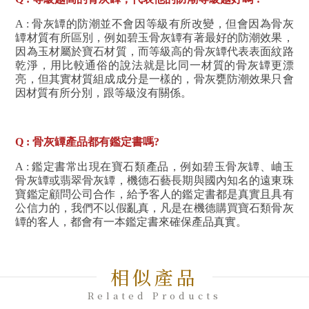
A : 骨灰罈的防潮並不會因等級有所改變，但會因為骨灰
罈材質有所區別，例如碧玉骨灰罈有著最好的防潮效果，
因為玉材屬於寶石材質，而等級高的骨灰罈代表表面紋路
乾淨，用比較通俗的說法就是比同一材質的骨灰罈更漂
亮，但其實材質組成成分是一樣的，骨灰甕防潮效果只會
因材質有所分別，跟等級沒有關係。
Q : 骨灰罈產品都有鑑定書嗎?
A : 鑑定書常出現在寶石類產品，例如碧玉骨灰罈、岫玉
骨灰罈或翡翠骨灰罈，機德石藝長期與國內知名的遠東珠
寶鑑定顧問公司合作，給予客人的鑑定書都是真實且具有
公信力的，我們不以假亂真，凡是在機德購買寶石類骨灰
罈的客人，都會有一本鑑定書來確保產品真實。
相似產品
Related Products