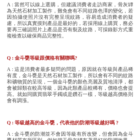
A : 當然可以線上選購，但建議消費者走訪商家，骨灰罈
為天然石材加工製作，難免會有不同紋路色澤的變化，若
因拍攝使照片沒有完整呈現紋路，容易造成消費者的疑
慮，所以真實摸到產品是最好的，若採用線上購買，務必
要再三確認照片上產品是否有裂及紋路，可採錄影方式重
複檢查以確保商品完整性。
Q :
金斗甕
等級跟價格有關聯嗎?
A : 這是消費者最多疑問的問題，原因就在等級與產品稀
有度，金斗甕是天然石材加工製作，所以會有不同的紋路
和礦物質的呈現，一個
金斗甕
的顏色亮麗及質地清淨，都
會被歸類在較高等級，因為此類產品較稀有，價格也會提
高。就如同購買翡翠手鐲或是鑽石一樣，等級越高價格則
會有調漲。
Q : 等級越高的
金斗甕
，代表他的防潮等級越好嗎 ?
A :
金斗甕
的防潮並不會因等級有所改變，但會因為
金斗