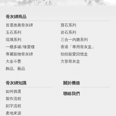
骨灰罈商品
首選推薦骨灰罈
寶石系列
玉石系列
岩石系列
琉璃系列
三合一內膽系列
一櫃多罐/臻愛樓
香港「專用骨灰盅」
專屬寵物骨灰罈
拍拍寵愛回憶盒
大金斗甕
方形骨灰盒
飾品、藝品
骨灰罈知識
關於機德
如何挑選
聯絡我們
製作流程
刻字流程
產地來源