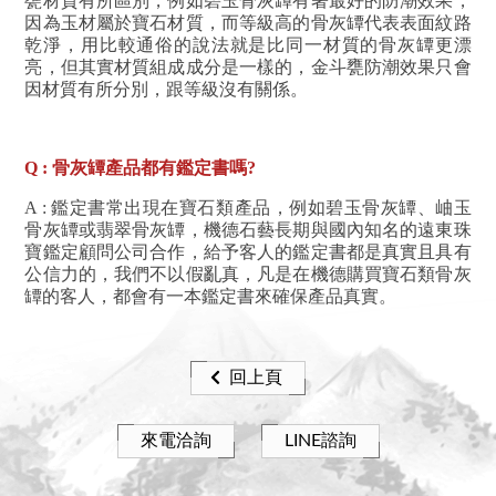
甕
材質有所區別，例如碧玉骨灰罈有著最好的防潮效果，
因為玉材屬於寶石材質，而等級高的骨灰罈代表表面紋路
乾淨，用比較通俗的說法就是比同一材質的骨灰罈更漂
亮，但其實材質組成成分是一樣的，
金斗甕
防潮效果只會
因材質有所分別，跟等級沒有關係。
Q : 骨灰罈產品都有鑑定書嗎?
A : 鑑定書常出現在寶石類產品，例如碧玉骨灰罈、岫玉
骨灰罈或翡翠骨灰罈，機德石藝長期與國內知名的遠東珠
寶鑑定顧問公司合作，給予客人的鑑定書都是真實且具有
公信力的，我們不以假亂真，凡是在機德購買寶石類骨灰
罈的客人，都會有一本鑑定書來確保產品真實。
回上頁
來電洽詢
LINE諮詢