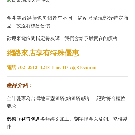
金斗甕紋路顏色每個皆有不同，網站只呈現部分特定商
品，故沒有標售售價
歡迎來電詢問指定骨灰罈，我們會給予最實在的價格
網路來店享有特殊優惠
電話 : 02- 2512 -1218
Line ID : @310zumin
產品介紹 :
金斗甕
專為台灣地區靈骨塔(納骨塔)設計，絕對符合櫃位
要求
機德服務皆包含
各類經文加工、刻字描金以及銅、瓷相製
作