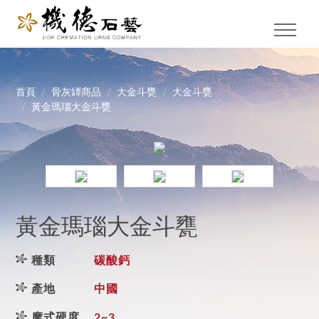
首頁
骨灰罈商品
大金斗甕
大金斗甕
黃金瑪瑙大金斗甕
黃金瑪瑙大金斗甕
種類
碳酸鈣
產地
中國
摩式硬度
2~3