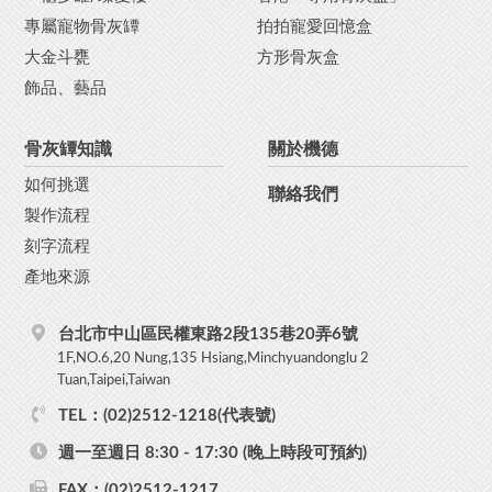
專屬寵物骨灰罈
拍拍寵愛回憶盒
大金斗甕
方形骨灰盒
飾品、藝品
骨灰罈知識
關於機德
如何挑選
聯絡我們
製作流程
刻字流程
產地來源
台北市中山區民權東路2段135巷20弄6號
1F,NO.6,20 Nung,135 Hsiang,Minchyuandonglu 2
Tuan,Taipei,Taiwan
TEL：(02)2512-1218(代表號)
週一至週日 8:30 - 17:30 (晚上時段可預約)
FAX：(02)2512-1217