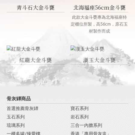
青斗石大金斗甕
北海福座56cm金斗甕
此款大金斗甕專為北海福座特
定櫃位所製，高56cm，原石玉
材製作而成
紅龍大金斗甕
漢玉大金斗甕
骨灰罈商品
首選推薦骨灰罈
寶石系列
玉石系列
岩石系列
琉璃系列
三合一內膽系列
一櫃多罐/臻愛樓
香港「專用骨灰盅」