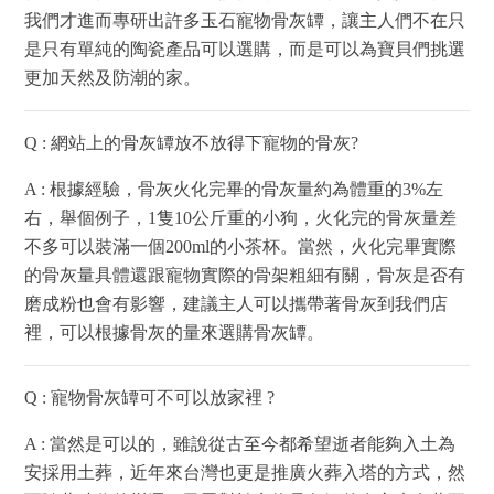
我們才進而專研出許多玉石寵物骨灰罈，讓主人們不在只
是只有單純的陶瓷產品可以選購，而是可以為寶貝們挑選
更加天然及防潮的家。
Q : 網站上的骨灰罈放不放得下寵物的骨灰?
A : 根據經驗，骨灰火化完畢的骨灰量約為體重的3%左
右，舉個例子，1隻10公斤重的小狗，火化完的骨灰量差
不多可以裝滿一個200ml的小茶杯。當然，火化完畢實際
的骨灰量具體還跟寵物實際的骨架粗細有關，骨灰是否有
磨成粉也會有影響，建議主人可以攜帶著骨灰到我們店
裡，可以根據骨灰的量來選購骨灰罈。
Q : 寵物骨灰罈可不可以放家裡 ?
A : 當然是可以的，雖說從古至今都希望逝者能夠入土為
安採用土葬，近年來台灣也更是推廣火葬入塔的方式，然