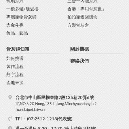
琉璃系列
三合一內膽系列
一櫃多罐/臻愛樓
香港「專用骨灰盅」
專屬寵物骨灰罈
拍拍寵愛回憶盒
大金斗甕
方形骨灰盒
飾品、藝品
骨灰罈知識
關於機德
如何挑選
聯絡我們
製作流程
刻字流程
產地來源
台北市中山區民權東路2段135巷20弄6號
1F,NO.6,20 Nung,135 Hsiang,Minchyuandonglu 2
Tuan,Taipei,Taiwan
TEL：(02)2512-1218(代表號)
週一至週日 8:30 - 17:30 (晚上時段可預約)