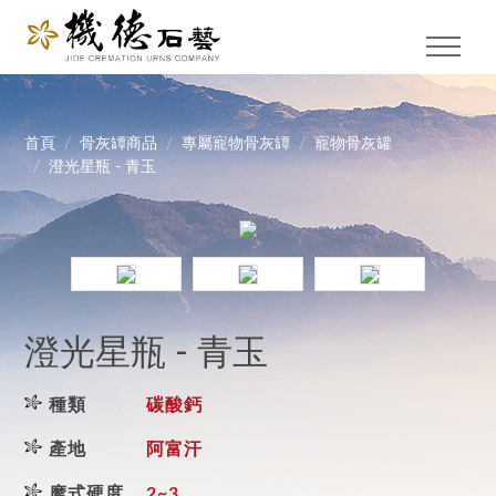
首頁
骨灰罈商品
專屬寵物骨灰罈
寵物骨灰罐
澄光星瓶 - 青玉
澄光星瓶 - 青玉
種類
碳酸鈣
產地
阿富汗
摩式硬度
2~3