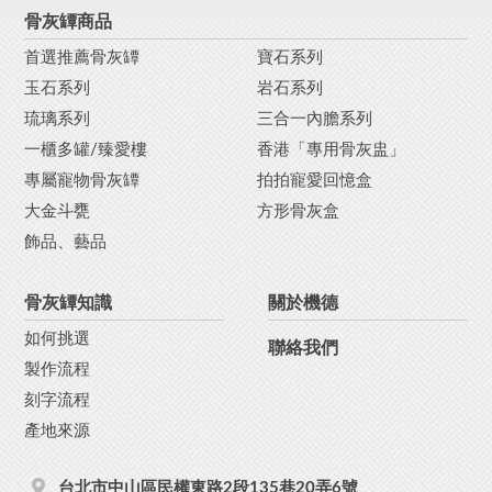
骨灰罈商品
首選推薦骨灰罈
寶石系列
玉石系列
岩石系列
琉璃系列
三合一內膽系列
一櫃多罐/臻愛樓
香港「專用骨灰盅」
專屬寵物骨灰罈
拍拍寵愛回憶盒
大金斗甕
方形骨灰盒
飾品、藝品
骨灰罈知識
關於機德
如何挑選
聯絡我們
製作流程
刻字流程
產地來源
台北市中山區民權東路2段135巷20弄6號