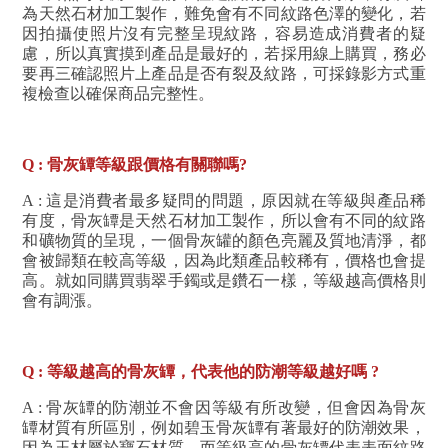
為天然石材加工製作，難免會有不同紋路色澤的變化，若
因拍攝使照片沒有完整呈現紋路，容易造成消費者的疑
慮，所以真實摸到產品是最好的，若採用線上購買，務必
要再三確認照片上產品是否有裂及紋路，可採錄影方式重
複檢查以確保商品完整性。
Q : 骨灰罈等級跟價格有關聯嗎?
A : 這是消費者最多疑問的問題，原因就在等級與產品稀
有度，骨灰罈是天然石材加工製作，所以會有不同的紋路
和礦物質的呈現，一個骨灰罐的顏色亮麗及質地清淨，都
會被歸類在較高等級，因為此類產品較稀有，價格也會提
高。就如同購買翡翠手鐲或是鑽石一樣，等級越高價格則
會有調漲。
Q : 等級越高的骨灰罈，代表他的防潮等級越好嗎 ?
A : 骨灰罈的防潮並不會因等級有所改變，但會因為骨灰
罈材質有所區別，例如碧玉骨灰罈有著最好的防潮效果，
因為玉材屬於寶石材質，而等級高的骨灰罈代表表面紋路