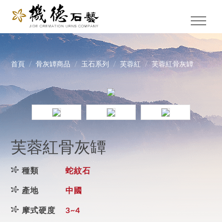
首頁
骨灰罈商品
玉石系列
芙蓉紅
芙蓉紅骨灰罈
芙蓉紅骨灰罈
種類
蛇紋石
產地
中國
摩式硬度
3~4