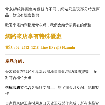
骨灰罈紋路顏色每個皆有不同，網站只呈現部分特定商
品，故沒有標售售價
歡迎來電詢問指定骨灰罈，我們會給予最實在的價格
網路來店享有特殊優惠
電話 : 02- 2512 -1218
Line ID : @310zumin
產品介紹 :
骨灰罐骨灰罈尺寸專為台灣地區靈骨塔(納骨塔)設計，絕
對符合櫃位要求
機德服務皆包含
各類經文加工、刻字描金以及銅、瓷相製
作
自家骨灰罈工廠採用進口天然玉石製作完成，所有產品皆