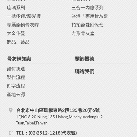
琉璃系列
三合一內膽系列
一櫃多罐/臻愛樓
香港「專用骨灰盅」
專屬寵物骨灰罈
拍拍寵愛回憶盒
大金斗甕
方形骨灰盒
飾品、藝品
骨灰罈知識
關於機德
如何挑選
聯絡我們
製作流程
刻字流程
產地來源
台北市中山區民權東路2段135巷20弄6號
1F,NO.6,20 Nung,135 Hsiang,Minchyuandonglu 2
Tuan,Taipei,Taiwan
TEL：(02)2512-1218(代表號)