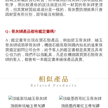
乾淨，用比較通俗的說法就是比同一材質的骨灰罈更漂
亮，但其實材質組成成分是一樣的，骨灰甕防潮效果只會
因材質有所分別，跟等級沒有關係。
Q : 骨灰罈產品都有鑑定書嗎?
A : 鑑定書常出現在寶石類產品，例如碧玉骨灰罈、岫玉
骨灰罈或翡翠骨灰罈，機德石藝長期與國內知名的遠東珠
寶鑑定顧問公司合作，給予客人的鑑定書都是真實且具有
公信力的，我們不以假亂真，凡是在機德購買寶石類骨灰
罈的客人，都會有一本鑑定書來確保產品真實。
相似產品
Related Products
頂級新坑岫玉骨灰罈
頂級墨西哥紅玉骨灰罈