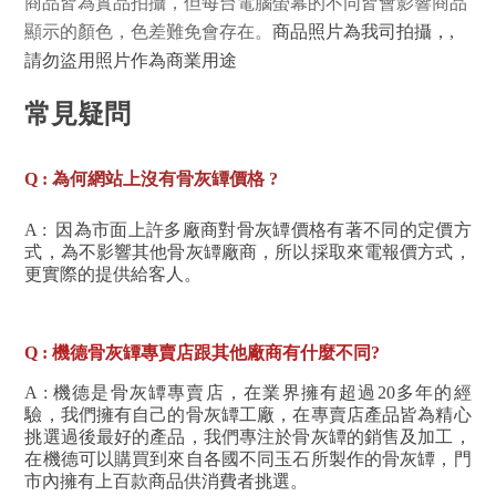
商品皆為實品拍攝，但每台電腦螢幕的不同皆會影響商品
顯示的顏色，色差難免會存在。
商品照片為我司拍攝，,
請勿盜用照片作為商業用途
常見疑問
Q : 為何網站上沒有骨灰罈價格 ?
A : 因為市面上許多廠商對骨灰罈價格有著不同的定價方
式，為不影響其他骨灰罈廠商，所以採取來電報價方式，
更實際的提供給客人。
Q : 機德骨灰罈專賣店跟其他廠商有什麼不同?
A :
機德是骨灰罈專賣店，在業界擁有超過20多年的經
驗，我們擁有自己的骨灰罈工廠，在專賣店產品皆為精心
挑選過後最好的產品，我們專注於骨灰罈的銷售及加工
，
在機德可以購買到來自各國不同玉石所製作的骨灰罈，門
市內擁有上百款商品供消費者挑選。