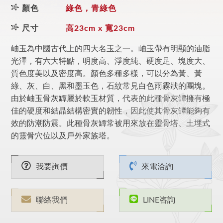
顏色
綠色，青綠色
尺寸
高23cm x 寬23cm
岫玉為中國古代上的四大名玉之一。岫玉帶有明顯的油脂
光澤，有六大特點，明度高、淨度純、硬度足、塊度大、
質色度美以及密度高。顏色多種多樣，可以分為黃、黃
綠、灰、白、黑和墨玉色，石紋常見白色雨霧狀的團塊。
由於岫玉骨灰罈屬於軟玉材質，代表的此種骨灰罈擁有極
佳的硬度和結晶結構密實的韌性，因此使其骨灰罈能夠有
效的防潮防震。此種骨灰罈常被用來放在靈骨塔、土埋式
的靈骨穴位以及戶外家族塔。
我要詢價
來電洽詢
聯絡我們
LINE咨詢