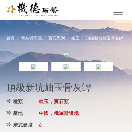
首頁
骨灰罈商品
寶石系列
岫玉
頂級新坑岫玉骨灰罈
頂級新坑岫玉骨灰罈
種類
軟玉，寶石類
產地
中國，俄羅斯邊境
摩式硬度
6