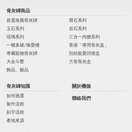
骨灰罈商品
首選推薦骨灰罈
寶石系列
玉石系列
岩石系列
琉璃系列
三合一內膽系列
一櫃多罐/臻愛樓
香港「專用骨灰盅」
專屬寵物骨灰罈
拍拍寵愛回憶盒
大金斗甕
方形骨灰盒
飾品、藝品
骨灰罈知識
關於機德
如何挑選
聯絡我們
製作流程
刻字流程
產地來源